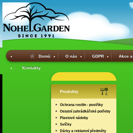
Domů
O nás
GDPR
Akce a
Kontakty
Produkty
Ochrana rostlin - postřiky
Ostatní zahrádkářské potřeby
Plastové nádoby
Svíčky
Dárky a reklamní předměty