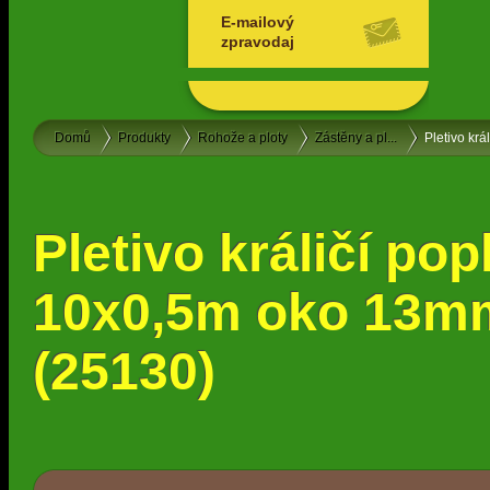
E-mailový
zpravodaj
Domů
Produkty
Rohože a ploty
Zástěny a pl...
Pletivo kr
Pletivo králičí po
10x0,5m oko 13m
(25130)