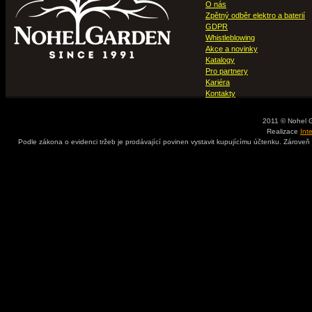
O nás
Zpětný odběr elektro a baterií
GDPR
Whistleblowing
Akce a novinky
Katalogy
Pro partnery
Kariéra
Kontakty
2011 © Nohel 
Realizace
Int
Podle zákona o evidenci tržeb je prodávající povinen vystavit kupujícímu účtenku. Zároveň