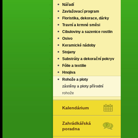
Nářadí
Zavlažovací program
Floristika, dekorace, dárky
Travní a krmné směsi
Cibuloviny a sazenice rostlin
Osivo
Keramické nádoby
Stojany
Substráty a dekorační pokryv
Fólie a textilie
Hnojiva
Rohože a ploty
zástěny a ploty přírodní
rohože
Kalendárium
Zahrádkářská
poradna