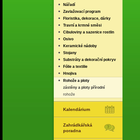
Nářadí
Zavlažovací program
Floristika, dekorace, dárky
Travní a krmné směsi
Cibuloviny a sazenice rostlin
Osivo
Keramické nádoby
Stojany
Substráty a dekorační pokryv
Fólie a textilie
Hnojiva
Rohože a ploty
zástěny a ploty přírodní
rohože
Kalendárium
Zahrádkářská
poradna