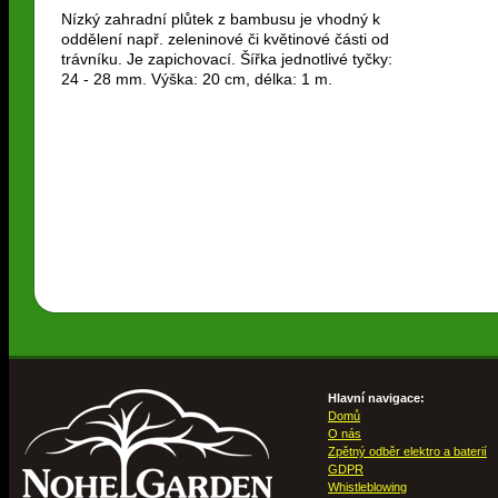
Nízký zahradní plůtek z bambusu je vhodný k
oddělení např. zeleninové či květinové části od
trávníku. Je zapichovací. Šířka jednotlivé tyčky:
24 - 28 mm. Výška: 20 cm, délka: 1 m.
Hlavní navigace:
Domů
O nás
Zpětný odběr elektro a baterií
GDPR
Whistleblowing