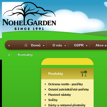
Domů
O nás
GDPR
Akce a
Kontakty
Produkty
Ochrana rostlin - postřiky
Ostatní zahrádkářské potřeby
Plastové nádoby
Svíčky
Dárky a reklamní předměty