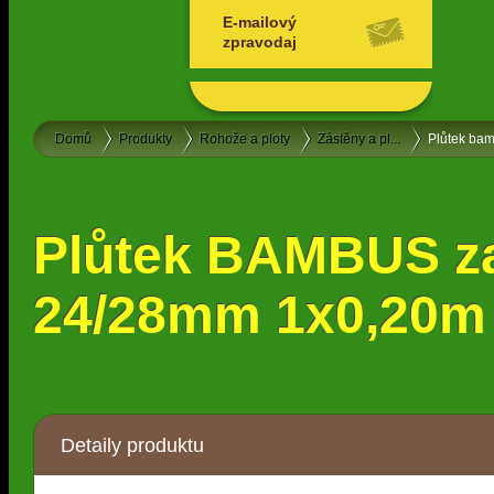
E-mailový
zpravodaj
Domů
Produkty
Rohože a ploty
Zástěny a pl...
Plůtek ba
Plůtek BAMBUS z
24/28mm 1x0,20m 
Detaily produktu