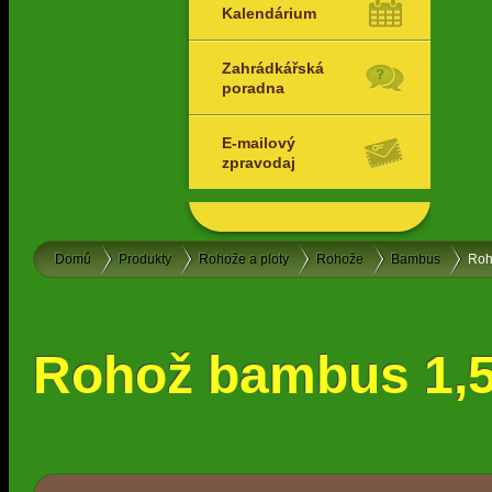
Kalendárium
Zahrádkářská
poradna
E-mailový
zpravodaj
Domů
Produkty
Rohože a ploty
Rohože
Bambus
Roh
Rohož bambus 1,5