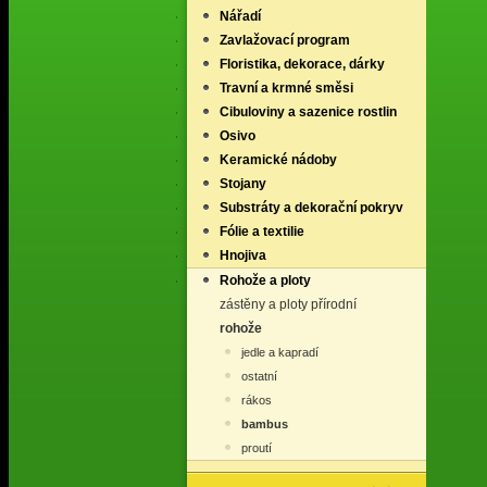
Nářadí
Zavlažovací program
Floristika, dekorace, dárky
Travní a krmné směsi
Cibuloviny a sazenice rostlin
Osivo
Keramické nádoby
Stojany
Substráty a dekorační pokryv
Fólie a textilie
Hnojiva
Rohože a ploty
zástěny a ploty přírodní
rohože
jedle a kapradí
ostatní
rákos
bambus
proutí