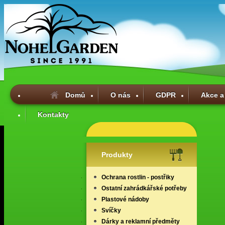
Domů
O nás
GDPR
Akce a
Kontakty
Produkty
Ochrana rostlin - postřiky
Ostatní zahrádkářské potřeby
Plastové nádoby
Svíčky
Dárky a reklamní předměty