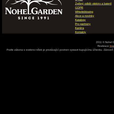
Zpětný odběr elektro a baterií
GDPR
Whistleblowing
Akce a novinky
Katalogy
Pro partnery
Kariéra
Kontakty
2011 © Nohel 
Realizace
Int
Podle zákona o evidenci tržeb je prodávající povinen vystavit kupujícímu účtenku. Zároveň