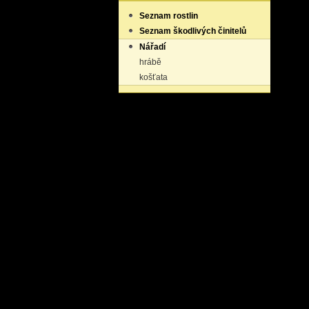
Seznam rostlin
Seznam škodlivých činitelů
Nářadí
hrábě
košťata