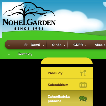
Domů
O nás
GDPR
Akce a
Kontakty
Produkty
Kalendárium
Zahrádkářská
poradna