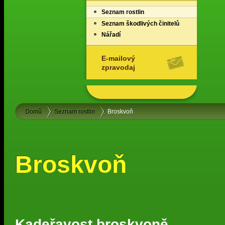
Seznam rostlin
Seznam škodlivých činitelů
Nářadí
E-mailový
zpravodaj
Domů
Seznam rostlin
Broskvoň
Broskvoň
Kadeřavost broskvoně