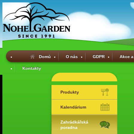
Domů
O nás
GDPR
Akce a
Kontakty
Produkty
Kalendárium
Zahrádkářská
poradna