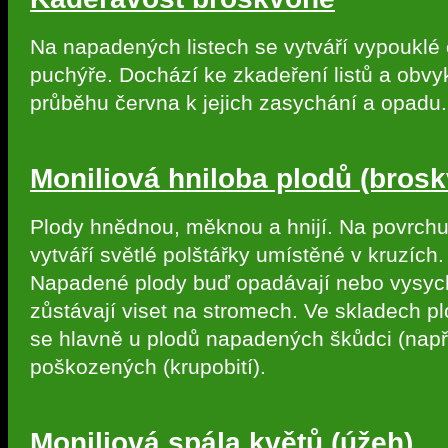
Na napadených listech se vytváří vypouklé
puchýře. Dochází ke zkadeření listů a obvy
průběhu června k jejich zasychání a opadu.
Moniliová hniloba plodů (bros
Plody hnědnou, měknou a hnijí. Na povrchu
vytváří světlé polštářky umístěné v kruzích.
Napadené plody buď opadávají nebo vysych
zůstávají viset na stromech. Ve skladech pl
se hlavně u plodů napadených škůdci (např. 
poškozených (krupobití).
Moniliová spála květů (úžeh)