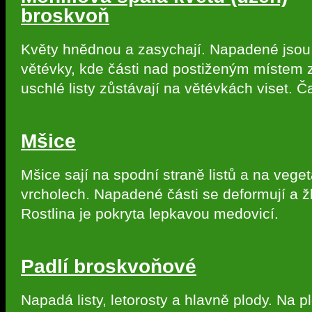
broskvoň
Květy hnědnou a zasychají. Napadené jsou
větévky, kde části nad postiženým místem 
uschlé listy zůstávají na větévkách viset. Č
Mšice
Mšice sají na spodní straně listů a na vege
vrcholech. Napadené části se deformují a ž
Rostlina je pokryta lepkavou medovicí.
Padlí broskvoňové
Napadá listy, letorosty a hlavně plody. Na 