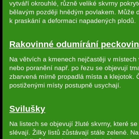
vytváří okrouhlé, různě veliké skvrny pokryt
bělavým později hnědým povlakem. Může d
k praskání a deformaci napadených plodů.
Rakovinné odumírání peckovin
Na větvích a kmenech nejčastěji v místech 
nebo poranění např. po řezu se objevují tm
zbarvená mírně propadlá místa a klejotok. 
postiženými místy postupně usychají.
Svilušky
Na listech se objevují žluté skvrny, které s
slévají. Žilky listů zůstávají stále zelené. N