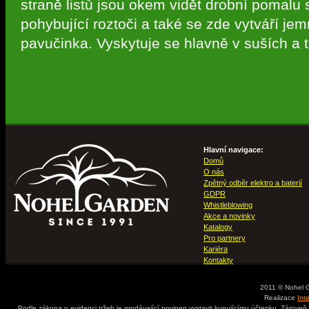
straně listů jsou okem vidět drobní pomalu 
pohybující roztoči a také se zde vytváří je
pavučinka. Vyskytuje se hlavně v suších a t
Hlavní navigace:
Domů
O nás
Zpětný odběr elektro a baterií
GDPR
Whistleblowing
Akce a novinky
Katalogy
Pro partnery
Kariéra
Kontakty
2011 © Nohel 
Realizace
Int
Podle zákona o evidenci tržeb je prodávající povinen vystavit kupujícímu účtenku. Zároveň