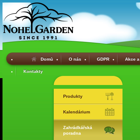
Domů
O nás
GDPR
Akce a
Kontakty
Produkty
Kalendárium
Zahrádkářská
poradna