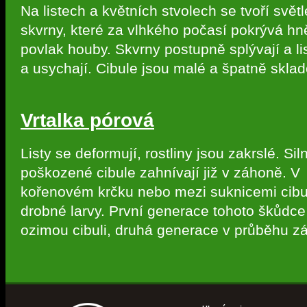
Na listech a květních stvolech se tvoří svět
skvrny, které za vlhkého počasí pokrývá h
povlak houby. Skvrny postupně splývají a lis
a usychají. Cibule jsou malé a špatně sklad
Vrtalka pórová
Listy se deformují, rostliny jsou zakrslé. Sil
poškozené cibule zahnívají již v záhoně. V
kořenovém krčku nebo mezi suknicemi cibu
drobné larvy. První generace tohoto škůdc
ozimou cibuli, druhá generace v průběhu zá