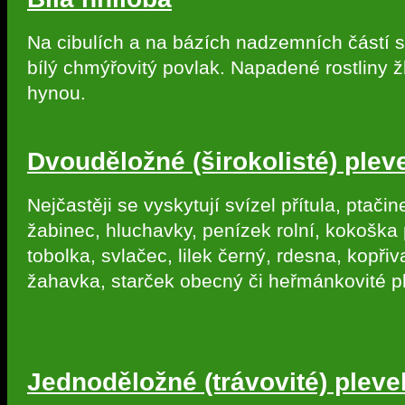
Na cibulích a na bázích nadzemních částí s
bílý chmýřovitý povlak. Napadené rostliny ž
hynou.
Dvouděložné (širokolisté) plev
Nejčastěji se vyskytují svízel přítula, ptačin
žabinec, hluchavky, penízek rolní, kokoška 
tobolka, svlačec, lilek černý, rdesna, kopřiv
žahavka, starček obecný či heřmánkovité p
Jednoděložné (trávovité) pleve