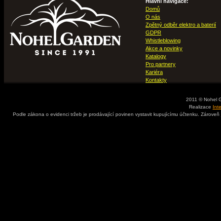
Hlavní navigace:
Domů
O nás
Zpětný odběr elektro a baterií
GDPR
Whistleblowing
Akce a novinky
Katalogy
Pro partnery
Kariéra
Kontakty
2011 © Nohel 
Realizace
Int
Podle zákona o evidenci tržeb je prodávající povinen vystavit kupujícímu účtenku. Zároveň