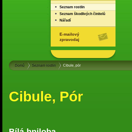
Seznam rostlin
Seznam škodlivých činitelů
Nářadí
E-mailový
zpravodaj
Domů
Seznam rostlin
Cibule, pór
Cibule, Pór
Bílá hniloba