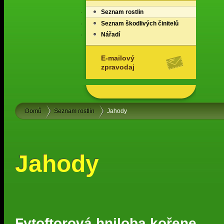
Seznam rostlin
Seznam škodlivých činitelů
Nářadí
E-mailový
zpravodaj
Domů
Seznam rostlin
Jahody
Jahody
Fytoftorová hniloba kořene