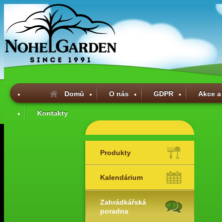
Domů
O nás
GDPR
Akce a
Kontakty
Produkty
Kalendárium
Zahrádkářská
poradna