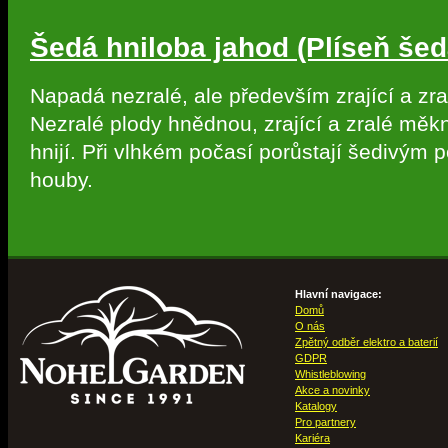
Šedá hniloba jahod (Plíseň šed
Napadá nezralé, ale především zrající a zra
Nezralé plody hnědnou, zrající a zralé měk
hnijí. Při vlhkém počasí porůstají šedivým 
houby.
Hlavní navigace:
Domů
O nás
Zpětný odběr elektro a baterií
GDPR
Whistleblowing
Akce a novinky
Katalogy
Pro partnery
Kariéra