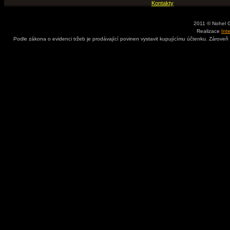
Kontakty
2011 © Nohel 
Realizace
Int
Podle zákona o evidenci tržeb je prodávající povinen vystavit kupujícímu účtenku. Zároveň