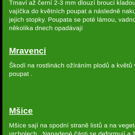
Tmaví až černí 2-3 mm dlouzí brouci klado
vajíčka do květních poupat a následně naku
jejich stopky. Poupata se poté lámou, vadn
několika dnech opadávají
Mravenci
Škodí na rostlinách ožíráním plodů a květů
poupat .
Mšice
Mšice sají na spodní straně listů a na vege
vrcholech . Napadené části se deformují a 