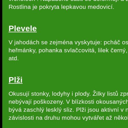
Rostlina je pokryta lepkavou medovicí.
Plevele
V jahodách se zejména vyskytuje: pcháč ose
heřmánky, pohanka svlačcovitá, lilek černý
atd.
Plži
Okusují stonky, lodyhy i plody. Žilky listů zp
nebývají poškozeny. V blízkosti okousaných
bývá zaschlý lesklý sliz. Plži jsou aktivní v 
závislosti na druhu mohou vytvářet až někol