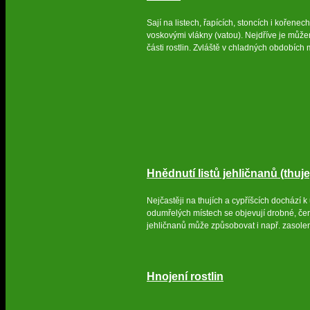
Sají na listech, řapících, stoncích i kořenech
voskovými vlákny (vatou). Nejdříve je můžeme 
části rostlin. Zvláště v chladných obdobích
Hnědnutí listů jehličnanů (thuje
Nejčastěji na thujích a cypříšcích dochází 
odumřelých místech se objevují drobné, čer
jehličnanů může způsobovat i např. zasole
Hnojení rostlin