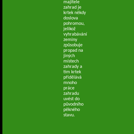
majitele
zahrad je
krtek někdy
doslova
pohromou,
jelikož
vyhrabávání
zeminy
způsobuje
propad na
jiných
místech
zahrady a
tím krtek
přidělává
mnoho
práce
zahradu
uvést do
původního
pěkného
stavu.