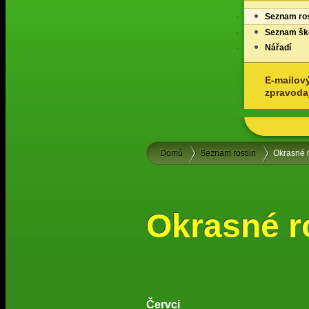
Seznam ros
Seznam ško
Nářadí
E-mailov
zpravoda
Domů
Seznam rostlin
Okrasné r
Okrasné ro
Červci