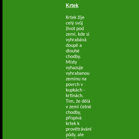
Krtek
Krtek žije
celý svůj
život pod
zemí, kde si
vyhrabává
doupě a
dlouhé
chodby.
Místy
vyhazuje
vyhrabanou
zeminu na
povrch v
kupkách -
krtinách.
Tím, že dělá
v zemi četné
chodby,
přispívá
krtek k
provětrávání
půdy, ale