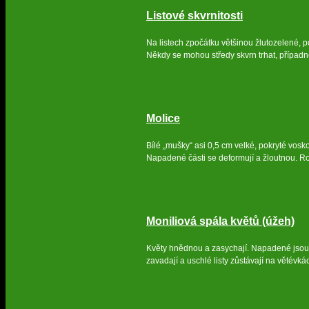
Listové skvrnitosti
Na listech zpočátku většinou žlutozelené, p
Někdy se mohou středy skvrn trhat, případně 
Molice
Bílé „mušky“ asi 0,5 cm velké, pokryté voskov
Napadené části se deformují a žloutnou. Ro
Moniliová spála květů (úžeh)
Květy hnědnou a zasychají. Napadené jsou 
zavadají a uschlé listy zůstávají na větévkác