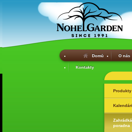
Domů
O nás
Kontakty
Produkty
Kalendár
Zahrádká
poradna