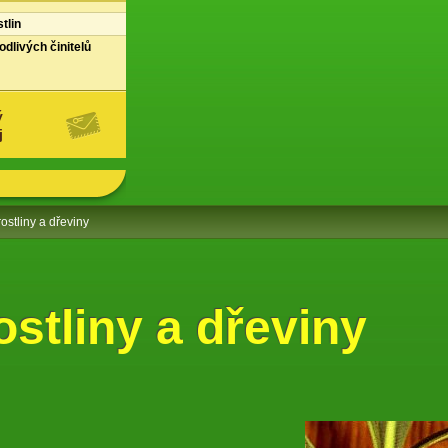
tlin
dlivých činitelů
ý
j
ostliny a dřeviny
stliny a dřeviny