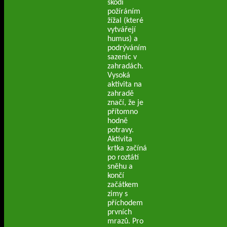
škodí
požíráním
žížal (které
vytvářejí
humus) a
podrýváním
sazenic v
zahradách.
Vysoká
aktivita na
zahradě
značí, že je
přítomno
hodně
potravy.
Aktivita
krtka začíná
po roztátí
sněhu a
končí
začátkem
zimy s
příchodem
prvních
mrazů. Pro