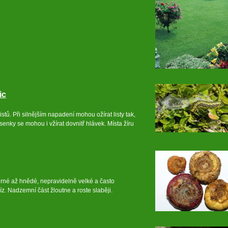
ic
stů. Při silnějším napadení mohou ožírat listy tak,
senky se mohou i vžírat dovnitř hlávek. Místa žíru
černé až hnědé, nepravidelně velké a často
íz. Nadzemní část žloutne a roste slaběji.