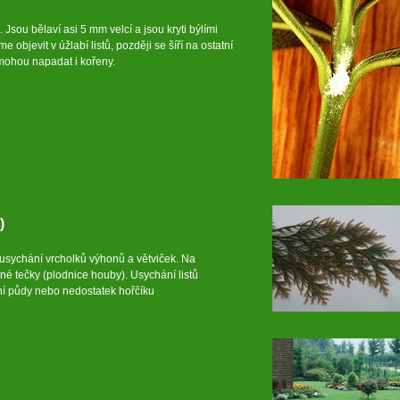
. Jsou bělaví asi 5 mm velcí a jsou kryti býlími
objevit v úžlabí listů, později se šíří na ostatní
 mohou napadat i kořeny.
)
k usychání vrcholků výhonů a větviček. Na
né tečky (plodnice houby). Usychání listů
ní půdy nebo nedostatek hořčíku