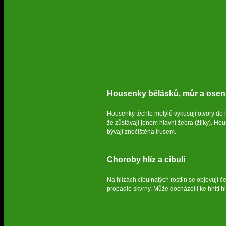
Housenky bělásků, můr a osen
Housenky těchto motýlů vykusují otvory do li
že zůstávají jenom hlavní žebra (žilky). Hou
bývají znečištěna trusem.
Choroby hlíz a cibulí
Na hlízách cibulnatých rostlin se objevují 
propadlé skvrny. Může docházet i ke hnití hl