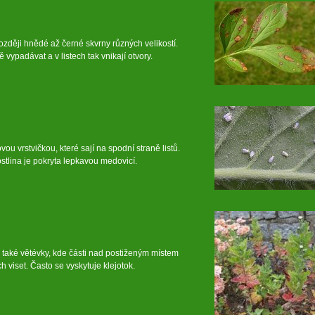
ozději hnědé až černé skvrny různých velikostí.
vypadávat a v listech tak vnikají otvory.
ou vrstvičkou, které sají na spodní straně listů.
stlina je pokryta lepkavou medovicí.
také větévky, kde části nad postiženým místem
h viset. Často se vyskytuje klejotok.