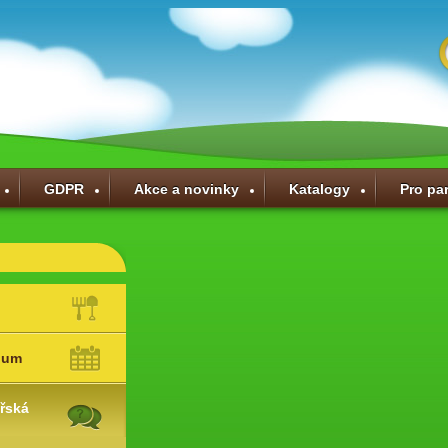
GDPR
Akce a novinky
Katalogy
Pro pa
ium
řská