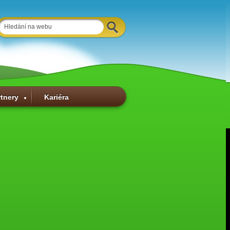
rtnery
Kariéra