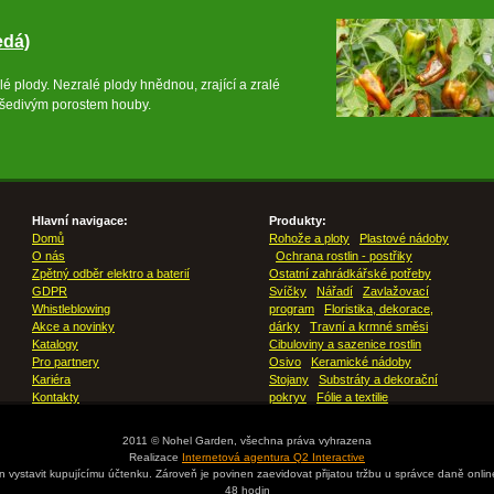
edá)
lé plody. Nezralé plody hnědnou, zrající a zralé
í šedivým porostem houby.
Hlavní navigace:
Produkty:
Domů
Rohože a ploty
Plastové nádoby
O nás
Ochrana rostlin - postřiky
Zpětný odběr elektro a baterií
Ostatní zahrádkářské potřeby
GDPR
Svíčky
Nářadí
Zavlažovací
Whistleblowing
program
Floristika, dekorace,
Akce a novinky
dárky
Travní a krmné směsi
Katalogy
Cibuloviny a sazenice rostlin
Pro partnery
Osivo
Keramické nádoby
Kariéra
Stojany
Substráty a dekorační
Kontakty
pokryv
Fólie a textilie
2011 © Nohel Garden, všechna práva vyhrazena
Realizace
Internetová agentura Q2 Interactive
en vystavit kupujícímu účtenku. Zároveň je povinen zaevidovat přijatou tržbu u správce daně onli
48 hodin