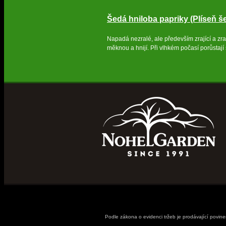
Šedá hniloba papriky (Plíseň š
Napadá nezralé, ale především zrající a zra
měknou a hnijí. Při vlhkém počasí porůstaj
Podle zákona o evidenci tržeb je prodávající povin