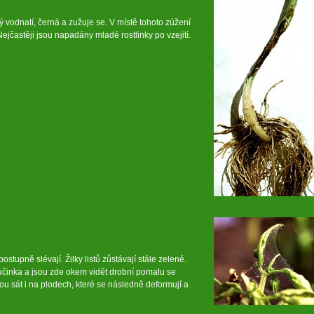
 vodnatí, černá a zužuje se. V místě tohoto zúžení
Nejčastěji jsou napadány mladé rostlinky po vzejití.
postupně slévají. Žilky listů zůstávají stále zelené.
vučinka a jsou zde okem vidět drobní pomalu se
hou sát i na plodech, které se následně deformují a