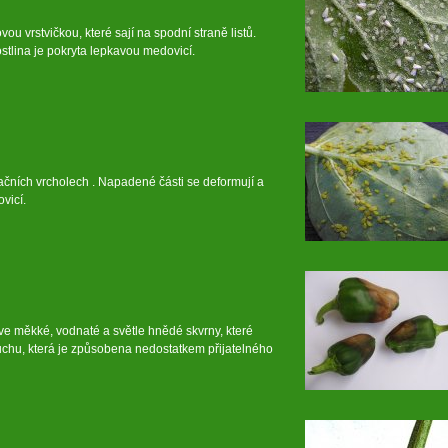
ou vrstvičkou, které sají na spodní straně listů.
stlina je pokryta lepkavou medovicí.
tačních vrcholech . Napadené části se deformují a
vicí.
íve měkké, vodnaté a světle hnědé skvrny, které
uchu, která je způsobena nedostatkem přijatelného