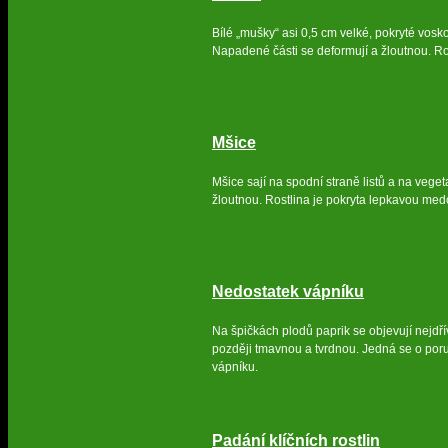
Bílé „mušky“ asi 0,5 cm velké, pokryté voskov
Napadené části se deformují a žloutnou. Ro
Mšice
Mšice sají na spodní straně listů a na vege
žloutnou. Rostlina je pokryta lepkavou medo
Nedostatek vápníku
Na špičkách plodů paprik se objevují nejdř
později tmavnou a tvrdnou. Jedná se o por
vápníku.
Padání klíčních rostlin