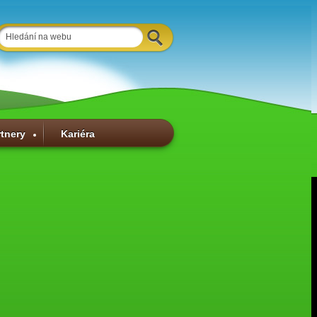
rtnery
Kariéra