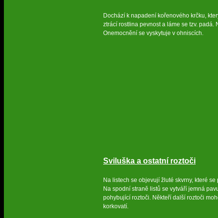
Dochází k napadení kořenového krčku, který
ztrácí rostlina pevnost a láme se tzv. padá. 
Onemocnění se vyskytuje v ohniscích.
Sviluška a ostatní roztoči
Na listech se objevují žluté skvrny, které se 
Na spodní straně listů se vytváří jemná pa
pohybující roztoči. Někteří další roztoči mo
korkovatí.