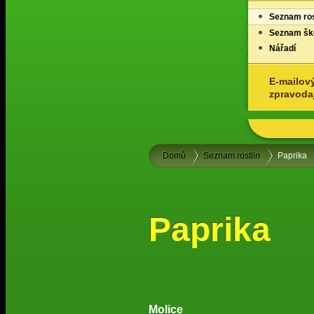
Seznam ros
Seznam ško
Nářadí
E-mailov
zpravoda
Domů
Seznam rostlin
Paprika
Paprika
Molice