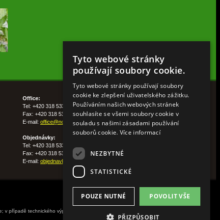
Tyto webové stránky
používají soubory cookie.
Tyto webové stránky používají soubory
cookie ke zlepšení uživatelského zážitku.
Office:
Používáním našich webových stránek
Tel: +420 318 533 511
souhlasíte se všemi soubory cookie v
Fax: +420 318 533 513
souladu s našimi zásadami používání
E-mail:
office@nohelgarden.cz
souborů cookie.
Více informací
Objednávky:
Tel: +420 318 533 533
NEZBYTNÉ
Fax: +420 318 533 538
E-mail:
objednavky@nohelgarden.cz
STATISTICKÉ
POUZE NUTNÉ
POVOLIT VŠE
ne; v případě technického výpadku pak nejpozději do
PŘIZPŮSOBIT