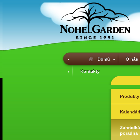
Domů
O nás
Kontakty
Produkty
Kalendár
Zahrádká
poradna