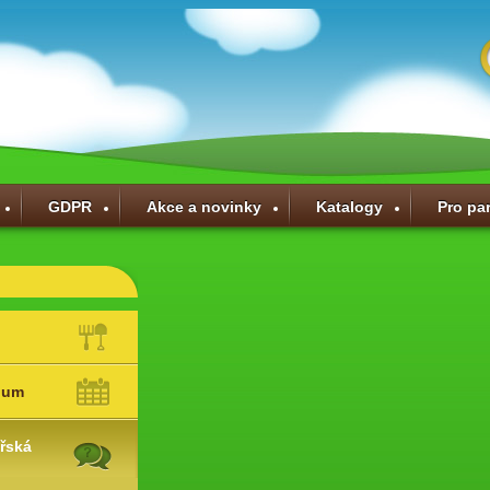
GDPR
Akce a novinky
Katalogy
Pro pa
ium
řská