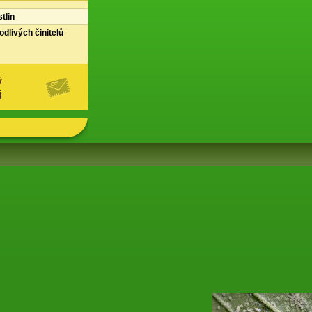
tlin
dlivých činitelů
ý
j