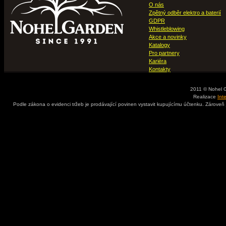
O nás
Zpětný odběr elektro a baterií
GDPR
Whistleblowing
Akce a novinky
Katalogy
Pro partnery
Kariéra
Kontakty
2011 © Nohel 
Realizace
Int
Podle zákona o evidenci tržeb je prodávající povinen vystavit kupujícímu účtenku. Zároveň