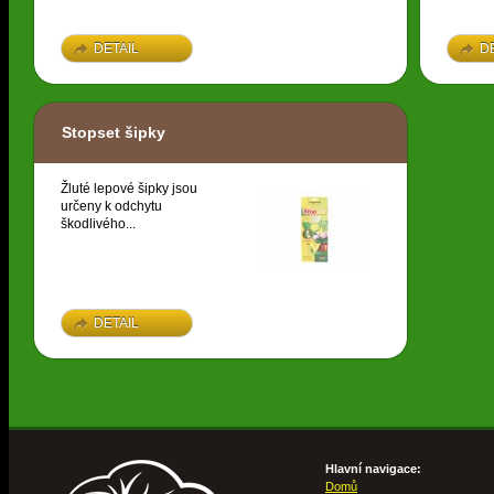
DETAIL
D
Stopset šipky
Žluté lepové šipky jsou
určeny k odchytu
škodlivého...
DETAIL
Hlavní navigace:
Domů