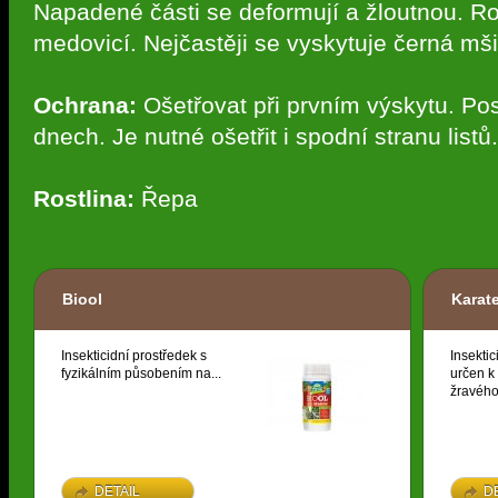
Napadené části se deformují a žloutnou. Ro
medovicí. Nejčastěji se vyskytuje černá m
Ochrana:
Ošetřovat při prvním výskytu. Po
dnech. Je nutné ošetřit i spodní stranu listů.
Rostlina:
Řepa
Biool
Karat
Insekticidní prostředek s
Insektic
fyzikálním působením na...
určen k
žravého
DETAIL
D