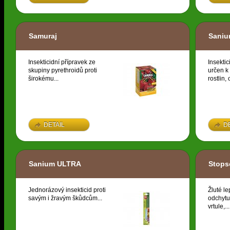
Samuraj
Sani
Insekticidní přípravek ze
Insektic
skupiny pyrethroidů proti
určen k
širokému...
rostlin,
DETAIL
D
Sanium ULTRA
Stopse
Jednorázový insekticid proti
Žluté l
savým i žravým škůdcům...
odchytu
vrtule,...