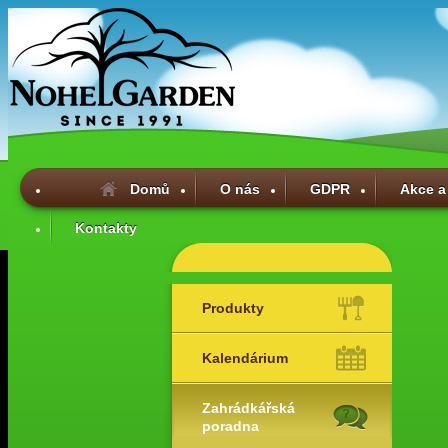
Domů
O nás
GDPR
Akce a
Kontakty
Produkty
Kalendárium
Zahrádkářská
poradna