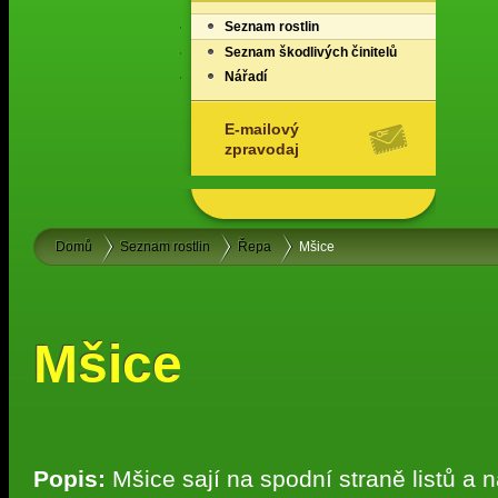
Seznam rostlin
Seznam škodlivých činitelů
Nářadí
E-mailový
zpravodaj
Domů
Seznam rostlin
Řepa
Mšice
Mšice
Popis:
Mšice sají na spodní straně listů a 