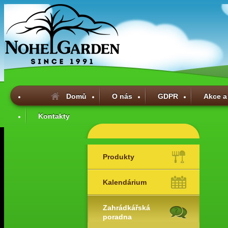
Domů
O nás
GDPR
Akce a
Kontakty
Produkty
Kalendárium
Zahrádkářská
poradna