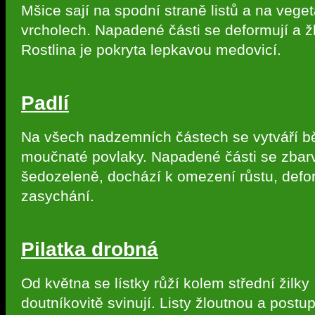
Mšice sají na spodní straně listů a na vege
vrcholech. Napadené části se deformují a ž
Rostlina je pokryta lepkavou medovicí.
Padlí
Na všech nadzemních částech se vytváří b
moučnaté povlaky. Napadené části se zbarv
šedozeleně, dochází k omezení růstu, def
zasychání.
Pilatka drobná
Od května se lístky růží kolem střední žilky
doutníkovitě svinují. Listy žloutnou a postu