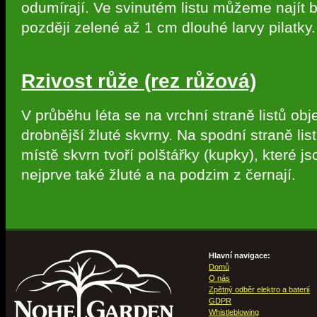
odumírají. Ve svinutém listu můžeme najít b
později zelené až 1 cm dlouhé larvy pilatky.
Rzivost růže (rez růžová)
V průběhu léta se na vrchní straně listů obj
drobnější žluté skvrny. Na spodní straně lis
místě skvrn tvoří polštářky (kupky), které js
nejprve také žluté a na podzim z černají.
Hlavní navigace:
Domů
O nás
Zpětný odběr elektro a baterií
GDPR
Whistleblowing