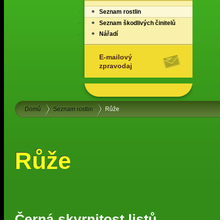
Seznam rostlin
Seznam škodlivých činitelů
Nářadí
E-mailový
zpravodaj
Domů
Seznam rostlin
Růže
Růže
Černá skvrnitost listů