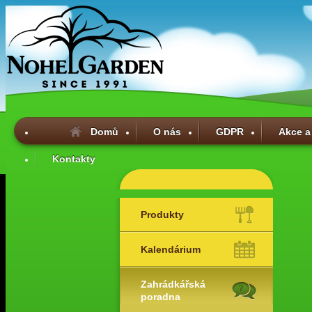
Domů
O nás
GDPR
Akce a
Kontakty
Produkty
Kalendárium
Zahrádkářská
poradna