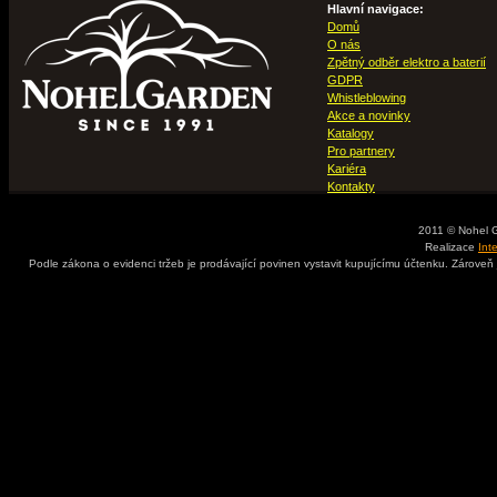
Hlavní navigace:
Domů
O nás
Zpětný odběr elektro a baterií
GDPR
Whistleblowing
Akce a novinky
Katalogy
Pro partnery
Kariéra
Kontakty
2011 © Nohel 
Realizace
Int
Podle zákona o evidenci tržeb je prodávající povinen vystavit kupujícímu účtenku. Zároveň