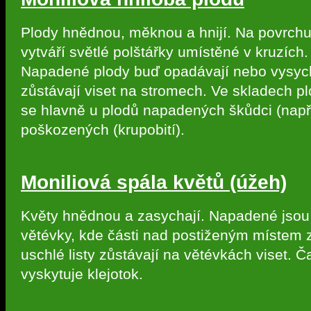
Plody hnědnou, měknou a hnijí. Na povrchu
vytváří světlé polštářky umístěné v kruzích.
Napadené plody buď opadávají nebo vysych
zůstávají viset na stromech. Ve skladech pl
se hlavně u plodů napadených škůdci (např. 
poškozených (krupobití).
Moniliová spála květů (úžeh)
Květy hnědnou a zasychají. Napadené jsou
větévky, kde části nad postiženým místem 
uschlé listy zůstávají na větévkách viset. Č
vyskytuje klejotok.