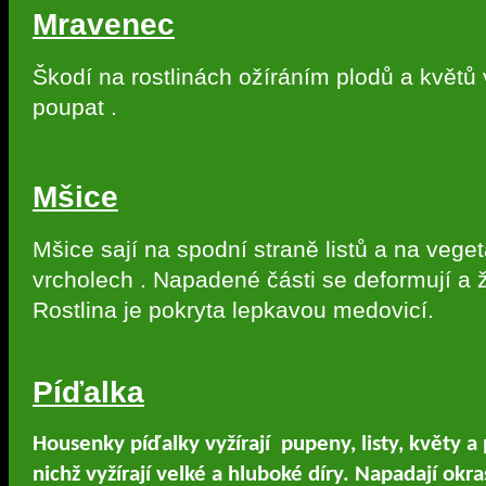
Mravenec
Škodí na rostlinách ožíráním plodů a květů
poupat .
Mšice
Mšice sají na spodní straně listů a na vege
vrcholech . Napadené části se deformují a 
Rostlina je pokryta lepkavou medovicí.
Píďalka
Housenky píďalky vyžírají
pupeny, listy, květy a
nichž vyžírají velké a hluboké díry. Napadají okr