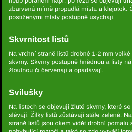
nebo poranění např. po řezu se objevují tm
zbarvená mírně propadlá místa a klejotok. 
postiženými místy postupně usychají.
Skvrnitost listů
Na vrchní straně listů drobné 1-2 mm velké
skvrny. Skvrny postupně hnědnou a listy n
žloutnou či červenají a opadávají.
Svilušky
Na listech se objevují žluté skvrny, které s
slévají. Žilky listů zůstávají stále zelené. N
straně listů jsou okem vidět drobní pomalu 
pohybující roztoči a také se zde vytváří je