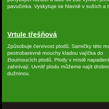
pavučinka. Vyskytuje se hlavně v suších a t
Vrtule třešňová
Způsobuje červivost plodů. Samičky této m
pestrobarevné mouchy kladou vajíčka do
žloutnoucích plodů. Plody v místě napade
zahnívají. Uvnitř plodu můžeme najít drobnou
dužninou.