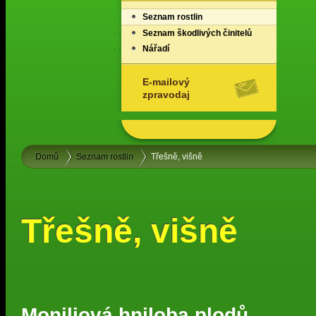
Seznam rostlin
Seznam škodlivých činitelů
Nářadí
E-mailový
zpravodaj
Domů
Seznam rostlin
Třešně, višně
Třešně, višně
Moniliová hniloba plodů