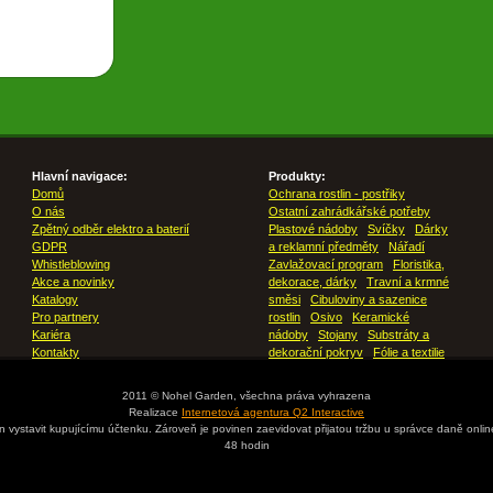
Hlavní navigace:
Produkty:
Domů
Ochrana rostlin - postřiky
O nás
Ostatní zahrádkářské potřeby
Zpětný odběr elektro a baterií
Plastové nádoby
Svíčky
Dárky
GDPR
a reklamní předměty
Nářadí
Whistleblowing
Zavlažovací program
Floristika,
Akce a novinky
dekorace, dárky
Travní a krmné
Katalogy
směsi
Cibuloviny a sazenice
Pro partnery
rostlin
Osivo
Keramické
Kariéra
nádoby
Stojany
Substráty a
Kontakty
dekorační pokryv
Fólie a textilie
2011 © Nohel Garden, všechna práva vyhrazena
Realizace
Internetová agentura Q2 Interactive
en vystavit kupujícímu účtenku. Zároveň je povinen zaevidovat přijatou tržbu u správce daně onli
48 hodin