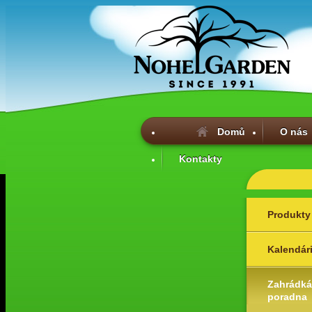
Domů
O nás
Kontakty
Produkty
Kalendár
Zahrádká
poradna