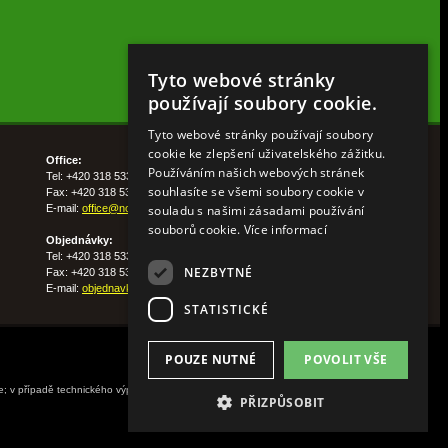
Tyto webové stránky
používají soubory cookie.
Tyto webové stránky používají soubory
cookie ke zlepšení uživatelského zážitku.
Office:
Používáním našich webových stránek
Tel: +420 318 533 511
souhlasíte se všemi soubory cookie v
Fax: +420 318 533 513
souladu s našimi zásadami používání
E-mail:
office@nohelgarden.cz
souborů cookie.
Více informací
Objednávky:
Tel: +420 318 533 533
NEZBYTNÉ
Fax: +420 318 533 538
E-mail:
objednavky@nohelgarden.cz
STATISTICKÉ
POUZE NUTNÉ
POVOLIT VŠE
ne; v případě technického výpadku pak nejpozději do
PŘIZPŮSOBIT