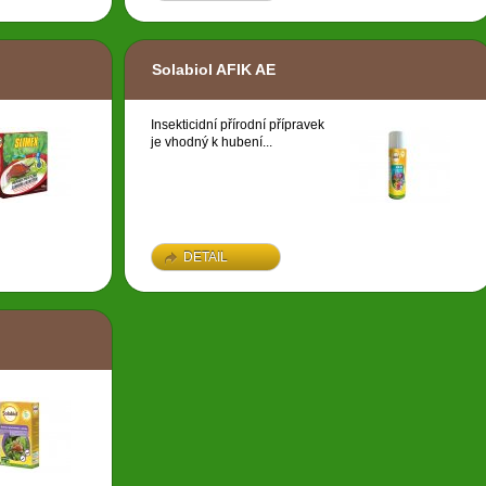
Solabiol AFIK AE
Insekticidní přírodní přípravek
je vhodný k hubení...
DETAIL