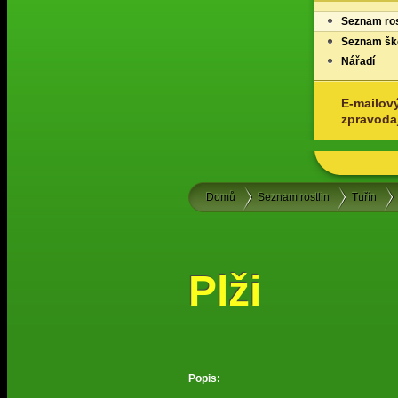
Seznam ros
Seznam ško
Nářadí
E-mailov
zpravoda
Domů
Seznam rostlin
Tuřín
Plži
Popis: