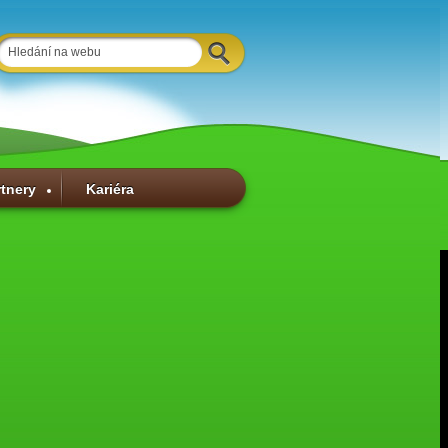
rtnery
Kariéra