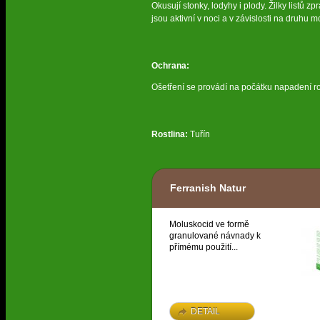
Okusují stonky, lodyhy i plody. Žilky listů z
jsou aktivní v noci a v závislosti na druhu 
Ochrana:
Ošetření se provádí na počátku napadení 
Rostlina:
Tuřín
Ferranish Natur
Moluskocid ve formě
granulované návnady k
přímému použití...
DETAIL