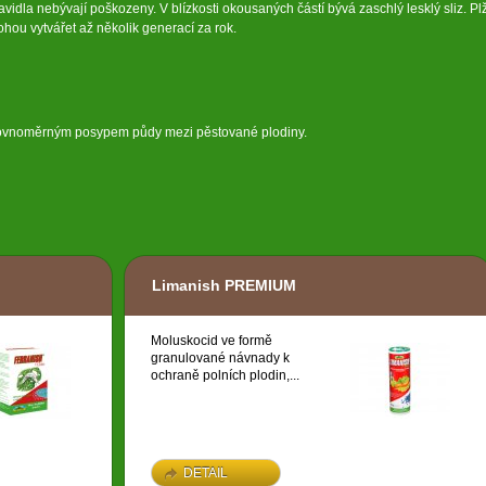
pravidla nebývají poškozeny. V blízkosti okousaných částí bývá zaschlý lesklý sliz. Plž
mohou vytvářet až několik generací za rok.
rovnoměrným posypem půdy mezi pěstované plodiny.
Limanish PREMIUM
Moluskocid ve formě
granulované návnady k
ochraně polních plodin,...
DETAIL