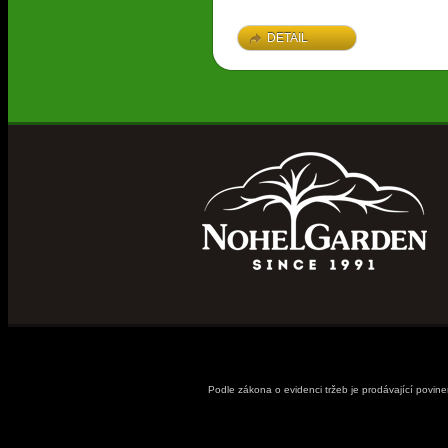
DETAIL
Podle zákona o evidenci tržeb je prodávající povin