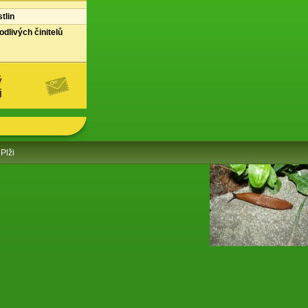
tlin
dlivých činitelů
ý
j
Plži