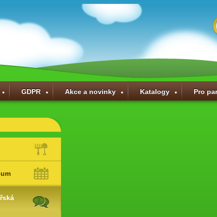
GDPR
Akce a novinky
Katalogy
Pro pa
ium
řská