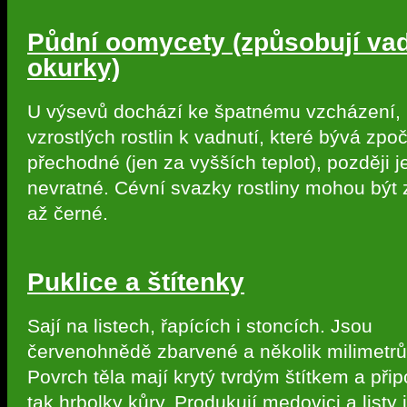
Půdní oomycety (způsobují vad
okurky)
U výsevů dochází ke špatnému vzcházení, u
vzrostlých rostlin k vadnutí, které bývá zpo
přechodné (jen za vyšších teplot), později j
nevratné. Cévní svazky rostliny mohou být
až černé.
Puklice a štítenky
Sají na listech, řapících i stoncích. Jsou
červenohnědě zbarvené a několik milimetrů
Povrch těla mají krytý tvrdým štítkem a při
tak hrbolky kůry. Produkují medovici a listy 