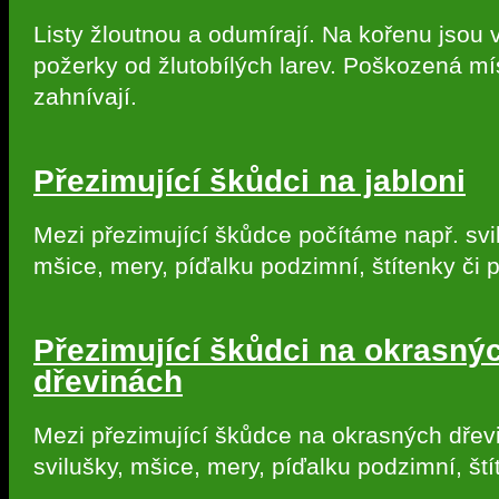
Listy žloutnou a odumírají. Na kořenu jsou v
požerky od žlutobílých larev. Poškozená mí
zahnívají.
Přezimující škůdci na jabloni
Mezi přezimující škůdce počítáme např. svi
mšice, mery, píďalku podzimní, štítenky či p
Přezimující škůdci na okrasný
dřevinách
Mezi přezimující škůdce na okrasných dřev
svilušky, mšice, mery, píďalku podzimní, ští