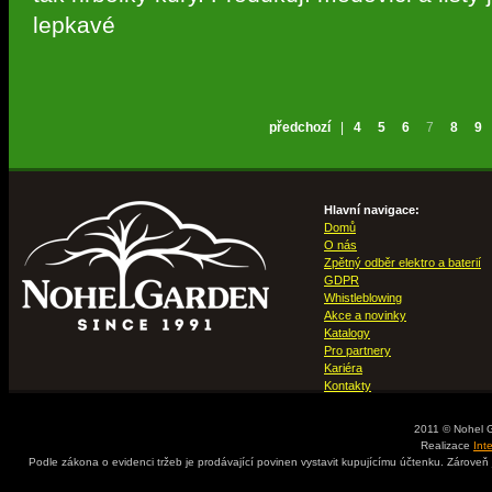
lepkavé
předchozí
|
4
5
6
7
8
9
Hlavní navigace:
Domů
O nás
Zpětný odběr elektro a baterií
GDPR
Whistleblowing
Akce a novinky
Katalogy
Pro partnery
Kariéra
Kontakty
2011 © Nohel 
Realizace
Int
Podle zákona o evidenci tržeb je prodávající povinen vystavit kupujícímu účtenku. Zároveň