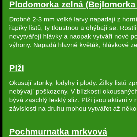
Plodomorka zelná (Bejlomorka 
Drobné 2-3 mm velké larvy napadají z horní
řapíky listů, ty tloustnou a ohýbají se. Rostl
nevytvářejí hlávky a naopak vytváří nové po
výhony. Napadá hlavně květák, hlávkové zel
Plži
Okusují stonky, lodyhy i plody. Žilky listů zp
nebývají poškozeny. V blízkosti okousaných
bývá zaschlý lesklý sliz. Plži jsou aktivní v 
závislosti na druhu mohou vytvářet až někol
Pochmurnatka mrkvová