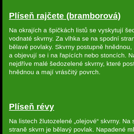
Plíseň rajčete (bramborová)
Na okrajích a špičkách listů se vyskytují š
vodnaté skvrny. Za vlhka se na spodní stran
bělavé povlaky. Skvrny postupně hnědnou, 
a objevují se i na řapících nebo stoncích. 
nejdříve malé šedozelené skvrny, které po
hnědnou a mají vrásčitý povrch.
Plíseň révy
Na listech žlutozelené „olejové“ skvrny. Na
straně skvrn je bělavý povlak. Napadené m