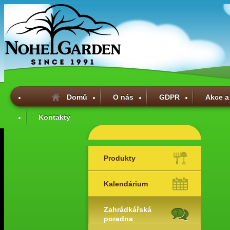
Domů
O nás
GDPR
Akce a
Kontakty
Produkty
Kalendárium
Zahrádkářská
poradna