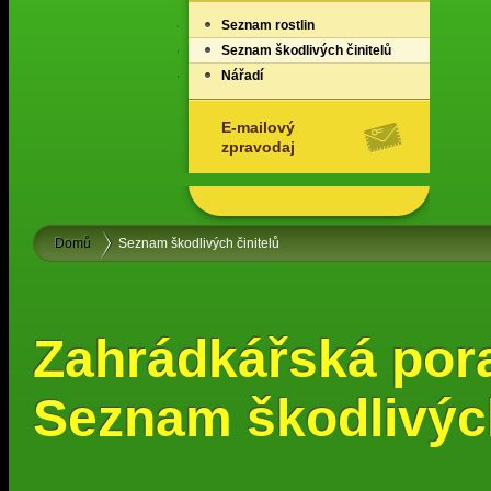
Seznam rostlin
Seznam škodlivých činitelů
Nářadí
E-mailový
zpravodaj
Domů
Seznam škodlivých činitelů
Zahrádkářská por
Seznam škodlivých